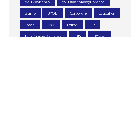
AV Experience
AV Experience@Florence
Biamp
BYOD
Corporate
Education
Epson
EVAC
Extron
HP
Intelligenza Artificiale
LED
LEDwall
Legacoop
Le Scotte
Ospedale Universitario
Pexip
PIN. Università Firenze
Poly
progettazione acustica
PTZ
Q-sys
Renkus-heinz
Retail
sale meeting
sale riunioni
Santa Chiara lab
Shure
sicurezza
system integrator
Tesira
Unatural
UNI 54
unilumin