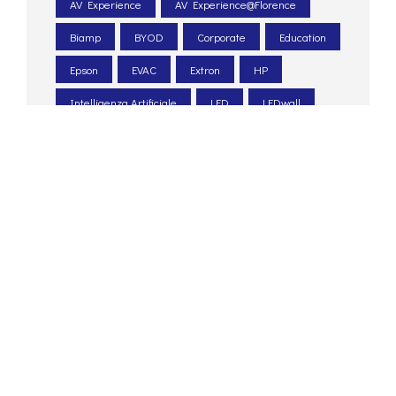
AV Experience
AV Experience@Florence
Biamp
BYOD
Corporate
Education
Epson
EVAC
Extron
HP
Intelligenza Artificiale
LED
LEDwall
Legacoop
Le Scotte
Ospedale Universitario
Pexip
PIN. Università Firenze
Poly
progettazione acustica
PTZ
Q-sys
Renkus-heinz
Retail
sale meeting
sale riunioni
Santa Chiara lab
Shure
sicurezza
system integrator
Tesira
Unatural
UNI 54
unilumin