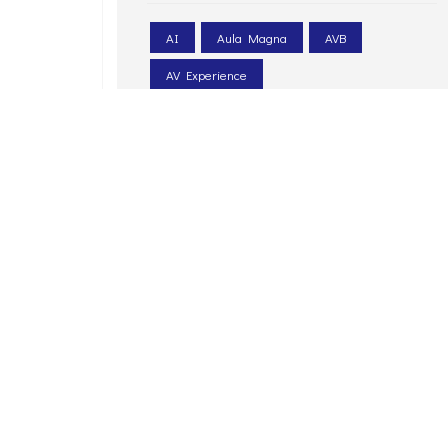
AI
Aula Magna
AVB
AV Experience
AV Experience@Florence
Biamp
BYOD
Corporate
Education
Epson
EVAC
Extron
HP
Intelligenza Artificiale
LED
LEDwall
Legacoop
Le Scotte
Ospedale Universitario
Pexip
PIN. Università Firenze
Poly
progettazione acustica
PTZ
Q-sys
Renkus-heinz
Retail
sale meeting
sale riunioni