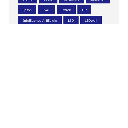
Epson
EVAC
Extron
HP
Intelligenza Artificiale
LED
LEDwall
Legacoop
Le Scotte
Ospedale Universitario
Pexip
PIN. Università Firenze
Poly
progettazione acustica
PTZ
Q-sys
Renkus-heinz
Retail
sale meeting
sale riunioni
Santa Chiara lab
Shure
sicurezza
system integrator
Tesira
Unatural
UNI 54
unilumin
Università degli Studi di Siena
Università di Siena
videoconferenza