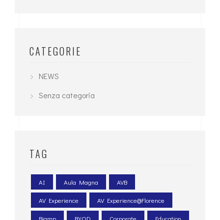
CATEGORIE
NEWS
Senza categoria
TAG
AI
Aula Magna
AVB
AV Experience
AV Experience@Florence
Biamp
BYOD
Corporate
Education