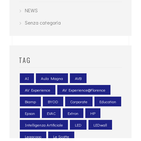
NEWS
Senza categoria
TAG
AI
Aula Magna
AVB
AV Experience
AV Experience@Florence
Biamp
BYOD
Corporate
Education
Epson
EVAC
Extron
HP
Intelligenza Artificiale
LED
LEDwall
Legacoop
Le Scotte