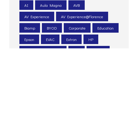
AI
Aula Magna
AVB
AV Experience
AV Experience@Florence
Biamp
BYOD
Corporate
Education
Epson
EVAC
Extron
HP
Intelligenza Artificiale
LED
LEDwall
Legacoop
Le Scotte
Ospedale Universitario
Pexip
PIN. Università Firenze
Poly
progettazione acustica
PTZ
Q-sys
Renkus-heinz
Retail
sale meeting
sale riunioni
Santa Chiara lab
Shure
sicurezza
system integrator
Tesira