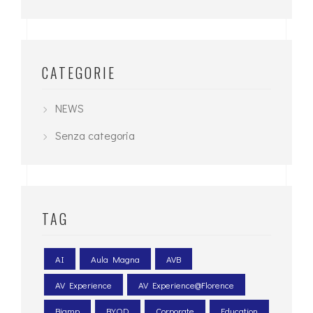
CATEGORIE
NEWS
Senza categoria
TAG
AI
Aula Magna
AVB
AV Experience
AV Experience@Florence
Biamp
BYOD
Corporate
Education