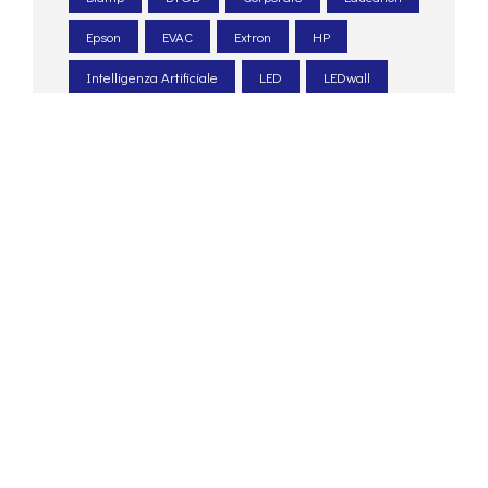
Epson
EVAC
Extron
HP
Intelligenza Artificiale
LED
LEDwall
Legacoop
Le Scotte
Ospedale Universitario
Pexip
PIN. Università Firenze
Poly
progettazione acustica
PTZ
Q-sys
Renkus-heinz
Retail
sale meeting
sale riunioni
Santa Chiara lab
Shure
sicurezza
system integrator
Tesira
Unatural
UNI 54
unilumin
Università degli Studi di Siena
Università di Siena
videoconferenza