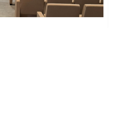
LL’UNIVERSITÀ DI FIRENZE
la ristrutturazione dell’Aula Magna del della
 La sfida principale è stata trasformare uno
uto, garantendo un’esperienza audiovisiva di
azione dell’Aula Magna del Polo di…