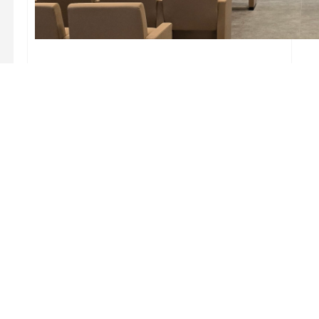
NEWS
|
22 APRILE 2025
AVTECH PER IL POLO DI PRATO DE
L’ Università di Firenze si è affidata a noi di AVTech per 
Fondazione PIN – Polo di Prato dell’Università di Firenze.
spazio tradizionale in un ambiente tecnologicamente evol
alto livello per conferenze, lezioni ed eventi La ristruttur