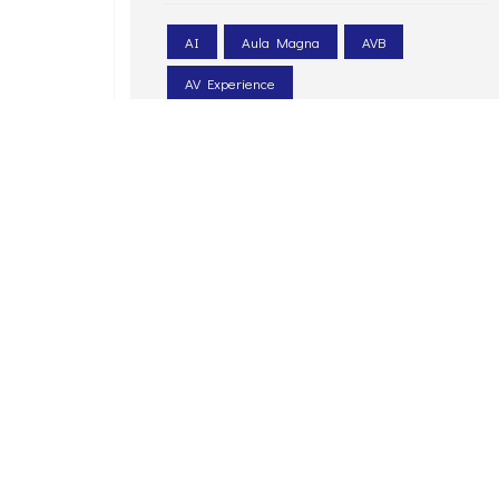
AI
Aula Magna
AVB
AV Experience
AV Experience@Florence
Biamp
BYOD
Corporate
Education
Epson
EVAC
Extron
HP
Intelligenza Artificiale
LED
LEDwall
Legacoop
Le Scotte
Ospedale Universitario
Pexip
PIN. Università Firenze
Poly
progettazione acustica
PTZ
Q-sys
Renkus-heinz
Retail
sale meeting
sale riunioni