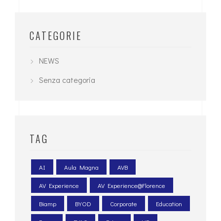
CATEGORIE
NEWS
Senza categoria
TAG
AI
Aula Magna
AVB
AV Experience
AV Experience@Florence
Biamp
BYOD
Corporate
Education