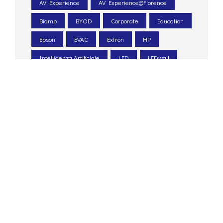
AV Experience
AV Experience@Florence
Biamp
BYOD
Corporate
Education
Epson
EVAC
Extron
HP
Intelligenza Artificiale
LED
LEDwall
Legacoop
Le Scotte
Ospedale Universitario
Pexip
PIN. Università Firenze
Poly
progettazione acustica
PTZ
Q-sys
Renkus-heinz
Retail
sale meeting
sale riunioni
Santa Chiara lab
Shure
sicurezza
system integrator
Tesira
Unatural
UNI 54
unilumin